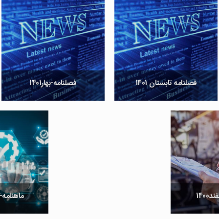
فصلنامه تابستان 1401
فصلنامه-بهار1401
1400
ماهنامه-به