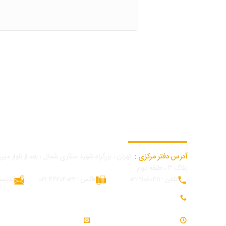
اطلاعات تماس دفتر مرکزی
آدرس دفتر مرکزی :
تهران ، بزرگراه شهید ستاری شمال ، بعد از بلوار میرزا
پلاک ۳ ، طبقه دوم
تلفن : 91080411-021
فاکس : 44604062-021
کدپستی : 62
تلفن همراه بازرگانی و توسعه بازار : 09054309984
ساعت کاری : 7:30 - 16:30
ایمیل : info@modjeniroo.com