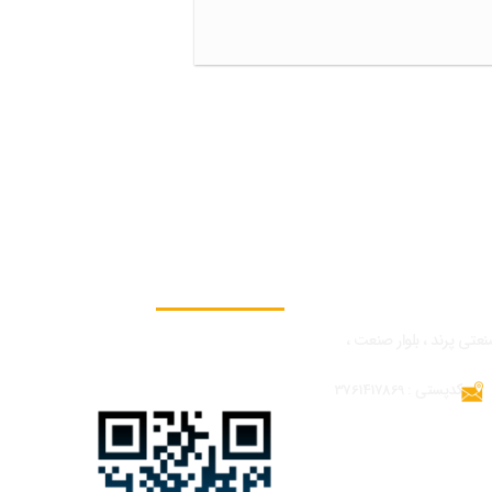
به ما بپیوندید
نعتی پرند ، بلوار صنعت ،
کدپستی : 3761417869