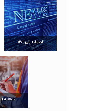
فصلنامه پاییز 1401
ماهنامه-اسفند