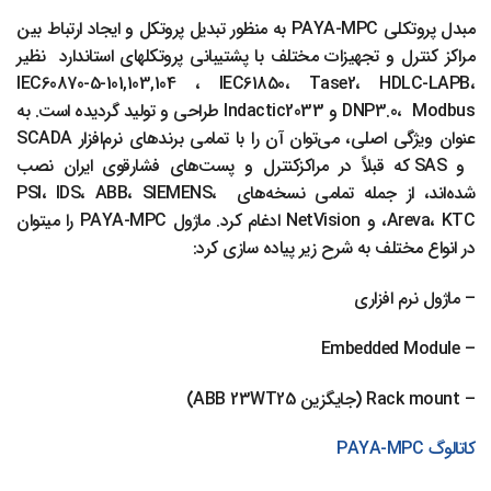
مبدل پروتکلی PAYA-MPC به منظور تبدیل پروتکل و ایجاد ارتباط بین
مراکز کنترل و تجهیزات مختلف با پشتیبانی پروتکل­های استاندارد نظیر
IEC60870-5-101,103,104 ، IEC61850، Tase2، HDLC-LAPB،
DNP3.0، Modbus و Indactic2033 طراحی و تولید گردیده است. به
عنوان ویژگی اصلی، می‌توان آن را با تمامی برندهای نرم‌افزار SCADA
و SAS که قبلاً در مراکزکنترل و پست‌های فشارقوی ایران نصب
شده‌اند، از جمله تمامی نسخه‌های PSI، IDS، ABB، SIEMENS،
Areva، KTC، و NetVision ادغام کرد. ماژول PAYA-MPC را می­توان
در انواع مختلف به شرح زیر پیاده سازی کرد:
– ماژول نرم افزاری
– Embedded Module
– Rack mount (جایگزین ABB 23WT25)
کاتالوگ PAYA-MPC