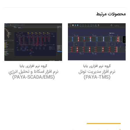
محصولات مرتبط
گروه نرم افزاری پایا
گروه نرم افزاری پایا
نرم افزار مدیریت تونل
نرم اﻓﺰار اﺳﮑﺎدا و ﺗﺤﻠﯿﻞ اﻧﺮژي
(PAYA-SCADA/EMS)
(PAYA-TMS)
اطلاعات تماس دفتر مرکزی