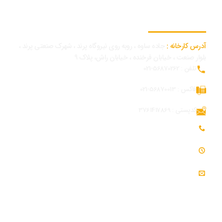
اطلاعات تماس کارخانه
آدرس کارخانه :
جاده ساوه ، روبه روی نیروگاه پرند ، شهرک صنعتی پرند ،
بلوار صنعت ، خیابان فرخنده ، خیابان راش، پلاک 9
تلفن : 56870262-021
فاکس : 56870013-021
کدپستی : 3761417869
تلفن همراه بازرگانی و توسعه بازار : 09054309984
ساعت کاری : 7:30 - 16:30
ایمیل : info@modjeniroo.com