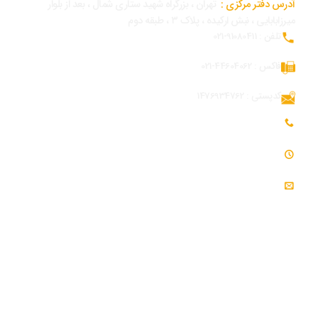
آدرس دفتر مرکزی :
تهران ، بزرگراه شهید ستاری شمال ، بعد از بلوار
میرزابابایی ، نبش ارکیده ، پلاک ۳ ، طبقه دوم
تلفن : 91080411-021
فاکس : 44604062-021
کدپستی : 1476934762
تلفن همراه بازرگانی و توسعه بازار : 09054309984
ساعت کاری : 7:30 - 16:30
ایمیل : info@modjeniroo.com