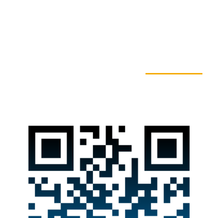
به ما بپیوندید