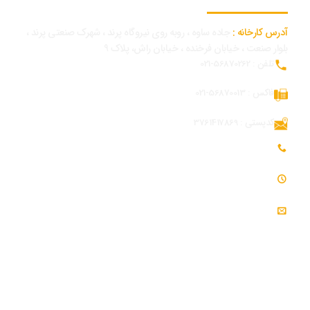
آدرس کارخانه :
جاده ساوه ، روبه روی نیروگاه پرند ، شهرک صنعتی پرند ،
بلوار صنعت ، خیابان فرخنده ، خیابان راش، پلاک 9
تلفن : 56870262-021
فاکس : 56870013-021
کدپستی : 3761417869
تلفن همراه بازرگانی و توسعه بازار : 09054309984
ساعت کاری : 7:30 - 16:30
ایمیل : info@modjeniroo.com