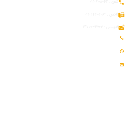
تلفن : 91080411-021
فاکس : 44604062-021
کدپستی : 1476934762
تلفن همراه بازرگانی و توسعه بازار : 09054309984
ساعت کاری : 7:30 - 16:30
ایمیل : info@modjeniroo.com
اطلاعات تماس کارخانه