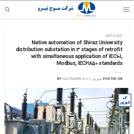
رش
ه
حتوا
ARTICLES
Native automation of Shiraz University
distribution substation in 3 stages of retrofit
with simultaneous application of IEC101,
Modbus, IEC61850 standards
POSTED ON
شهریور 2, 1401
FLATADMIN
BY
۰۲
شهریور