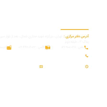
اطلاعات تماس دفتر مرکزی
آدرس دفتر مرکزی :
تهران ، بزرگراه شهید ستاری شمال ، بعد از بلوار میرزا
پلاک ۳ ، طبقه دوم
تلفن : 91080411-021
فاکس : 44604062-021
کدپستی : 62
تلفن همراه بازرگانی و توسعه بازار : 09054309984
ساعت کاری : 7:30 - 16:30
ایمیل : info@modjeniroo.com