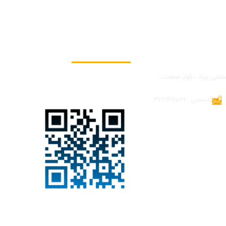
به ما بپیوندید
نعتی پرند ، بلوار صنعت ،
کدپستی : 3761417869