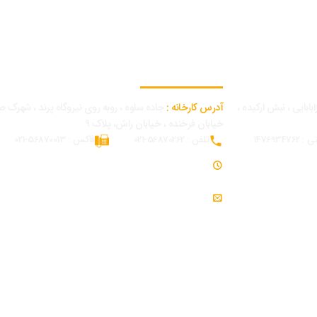
اطلاعات تماس کارخانه
بابایی ، نبش ارکیده ،
آدرس کارخانه :
جاده ساوه ، روبه روی نیروگاه پرند ، شهرک ص
خیابان فرخنده ، خیابان راش، پلاک 9
14769347
تلفن : 56870262-021
فاکس : 56870013-021
ساعت کاری : 7:30 - 16:30
ایمیل : info@modjeniroo.com