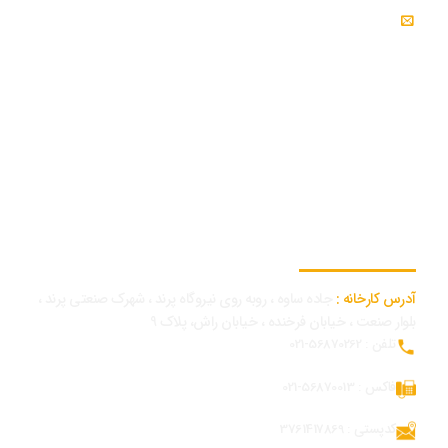
ایمیل : info@modjeniroo.com
اطلاعات تماس کارخانه
آدرس کارخانه :
جاده ساوه ، روبه روی نیروگاه پرند ، شهرک صنعتی پرند ،
بلوار صنعت ، خیابان فرخنده ، خیابان راش، پلاک 9
تلفن : 56870262-021
فاکس : 56870013-021
کدپستی : 3761417869