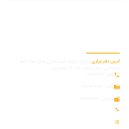
اطلاعات تماس دفتر مرکزی
آدرس دفتر مرکزی :
تهران ، بزرگراه شهید ستاری شمال ، بعد از بلوار
میرزابابایی ، نبش ارکیده ، پلاک ۳ ، طبقه دوم
تلفن : 91080411-021
فاکس : 44604062-021
کدپستی : 1476934762
تلفن همراه بازرگانی و توسعه بازار : 09054309984
ساعت کاری : 7:30 - 16:30