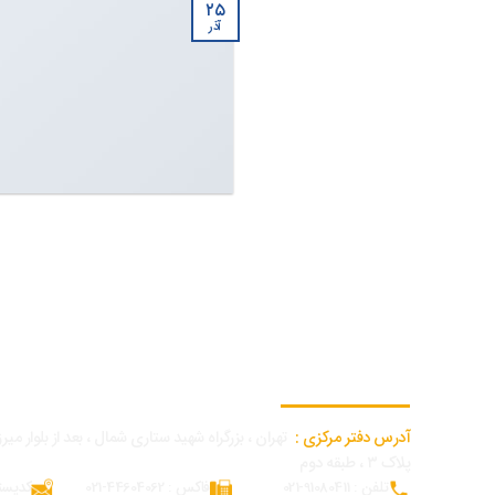
۲۵
آذر
اطلاعات تماس دفتر مرکزی
آدرس دفتر مرکزی :
تهران ، بزرگراه شهید ستاری شمال ، بعد از بلوار میرزا
پلاک ۳ ، طبقه دوم
تلفن : 91080411-021
فاکس : 44604062-021
کدپستی : 62