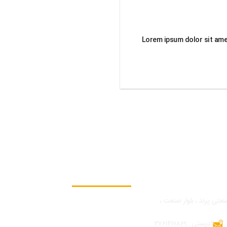
Lorem ipsum dolor sit amet
به ما بپیوندید
نعتی پرند ، بلوار صنعت ،
کدپستی : 3761417869