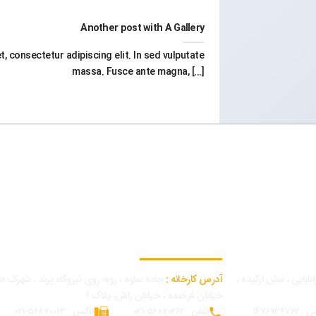
Another post with A Gallery
, consectetur adipiscing elit. In sed vulputate
massa. Fusce ante magna, [...]
اطلاعات تماس کارخانه
بابایی ، نبش ارکیده ،
آدرس کارخانه :
جاده ساوه ، روبه روی نیروگاه پرند ، شهرک ص
خیابان فرخنده ، خیابان راش، پلاک 9
14769347
تلفن : 56870262-021
فاکس : 56870013-021