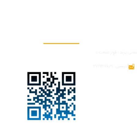
به ما بپیوندید
نعتی پرند ، بلوار صنعت ،
کدپستی : 3761417869