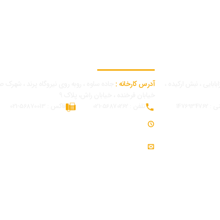
اطلاعات تماس کارخانه
بابایی ، نبش ارکیده ،
آدرس کارخانه :
جاده ساوه ، روبه روی نیروگاه پرند ، شهرک ص
خیابان فرخنده ، خیابان راش، پلاک 9
14769347
تلفن : 56870262-021
فاکس : 56870013-021
ساعت کاری : 7:30 - 16:30
ایمیل : info@modjeniroo.com