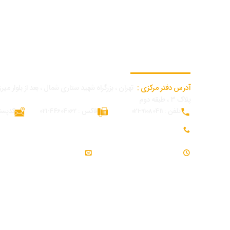
اطلاعات تماس دفتر مرکزی
آدرس دفتر مرکزی :
تهران ، بزرگراه شهید ستاری شمال ، بعد از بلوار میرزا
پلاک ۳ ، طبقه دوم
تلفن : 91080411-021
فاکس : 44604062-021
کدپستی : 62
تلفن همراه بازرگانی و توسعه بازار : 09054309984
ساعت کاری : 7:30 - 16:30
ایمیل : info@modjeniroo.com