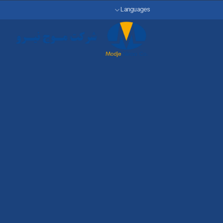
رش
Languages
ه
حتوا