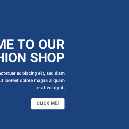
E TO OUR
HION SHOP
tetuer adipiscing elit, sed diam
t laoreet dolore magna aliquam
erat volutpat.
CLICK ME!