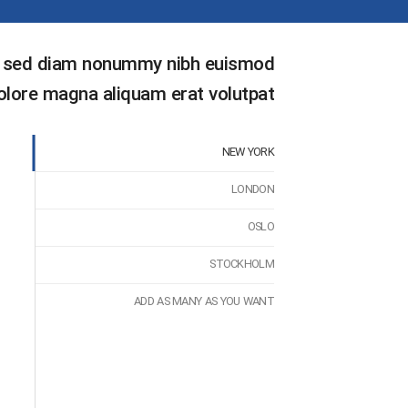
it, sed diam nonummy nibh euismod
dolore magna aliquam erat volutpat.
NEW YORK
LONDON
OSLO
STOCKHOLM
ADD AS MANY AS YOU WANT