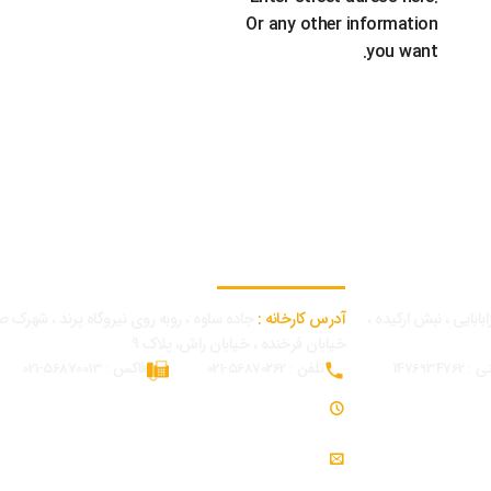
Or any other information
you want.
اطلاعات تماس کارخانه
بابایی ، نبش ارکیده ،
آدرس کارخانه :
جاده ساوه ، روبه روی نیروگاه پرند ، شهرک ص
خیابان فرخنده ، خیابان راش، پلاک 9
14769347
تلفن : 56870262-021
فاکس : 56870013-021
ساعت کاری : 7:30 - 16:30
ایمیل : info@modjeniroo.com