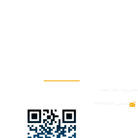
به ما بپیوندید
نعتی پرند ، بلوار صنعت ،
کدپستی : 3761417869