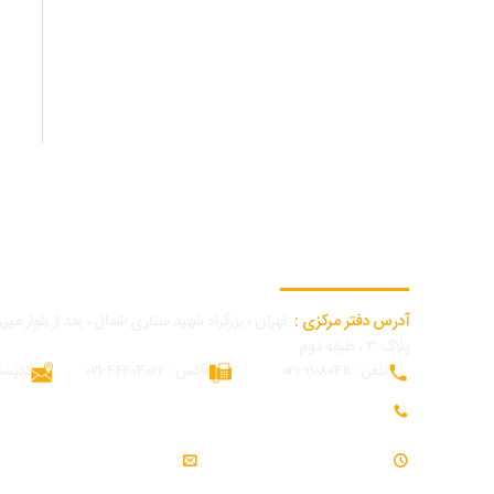
اطلاعات تماس دفتر مرکزی
آدرس دفتر مرکزی :
تهران ، بزرگراه شهید ستاری شمال ، بعد از بلوار میرزا
پلاک ۳ ، طبقه دوم
تلفن : 91080411-021
فاکس : 44604062-021
کدپستی : 62
تلفن همراه بازرگانی و توسعه بازار : 09054309984
ساعت کاری : 7:30 - 16:30
ایمیل : info@modjeniroo.com