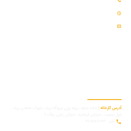
تلفن همراه بازرگانی و توسعه بازار : 09054309984
ساعت کاری : 7:30 - 16:30
ایمیل : info@modjeniroo.com
اطلاعات تماس کارخانه
آدرس کارخانه :
جاده ساوه ، روبه روی نیروگاه پرند ، شهرک صنعتی پرند ،
بلوار صنعت ، خیابان فرخنده ، خیابان راش، پلاک 9
تلفن : 56870262-021