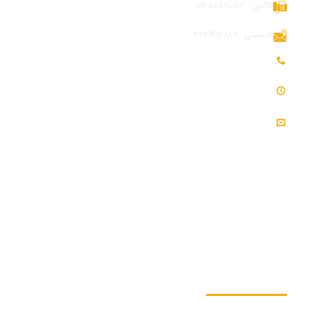
فاکس : 56870013-021
کدپستی : 3761417869
تلفن همراه بازرگانی و توسعه بازار : 09054309984
ساعت کاری : 7:30 - 16:30
ایمیل : info@modjeniroo.com
به ما بپیوندید