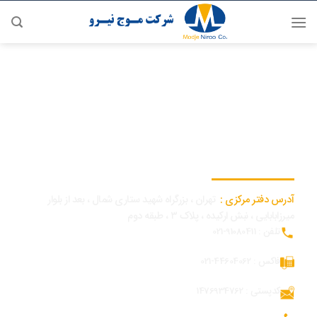
رش
ه
حتوا
اطلاعات تماس دفتر مرکزی
آدرس دفتر مرکزی :
تهران ، بزرگراه شهید ستاری شمال ، بعد از بلوار
میرزابابایی ، نبش ارکیده ، پلاک ۳ ، طبقه دوم
تلفن : 91080411-021
فاکس : 44604062-021
کدپستی : 1476934762