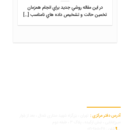
در اين مقاله روشي جديد براي انجام همزمان
تخمين حالت و تشخيص داده هاي نامناسب [...]
اطلاعات تماس دفتر مرکزی
آدرس دفتر مرکزی :
تهران ، بزرگراه شهید ستاری شمال ، بعد از بلوار
میرزابابایی ، نبش ارکیده ، پلاک ۳ ، طبقه دوم
تلفن : 91080411-021