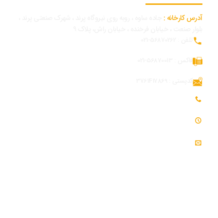
آدرس کارخانه :
جاده ساوه ، روبه روی نیروگاه پرند ، شهرک صنعتی پرند ،
بلوار صنعت ، خیابان فرخنده ، خیابان راش، پلاک 9
تلفن : 56870262-021
فاکس : 56870013-021
کدپستی : 3761417869
تلفن همراه بازرگانی و توسعه بازار : 09054309984
ساعت کاری : 7:30 - 16:30
ایمیل : info@modjeniroo.com