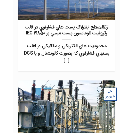
ارتقاءسطح اينترلاک پست هاي فشارقوي در قالب
رتروفيت اتوماسيون پست مبتني بر IEC 61850
محدوديت هاي الکتريکي و مکانيکي در اغلب
پستهاي فشارقوي که بصورت کانونشنال و يا DCS
[...]
۰۲
شهریور