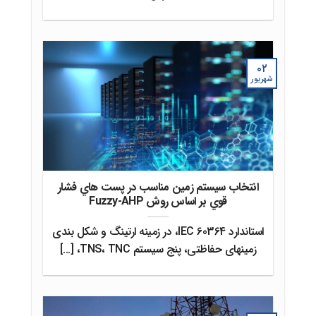
۰۲
شهریور
انتخاب سيستم زمين مناسب در پست هاي فشار
قوي بر اساس روش Fuzzy-AHP
استاندارد IEC 60364، در زمینه ارتینگ و شکل بندی
زمینهای حفاظتی، پنج سیستم TNS، TNC، [...]