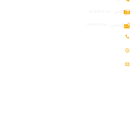
فاکس : 44604062-021
کدپستی : 1476934762
تلفن همراه بازرگانی و توسعه بازار : 09054309984
ساعت کاری : 7:30 - 16:30
ایمیل : info@modjeniroo.com
اطلاعات تماس کارخانه