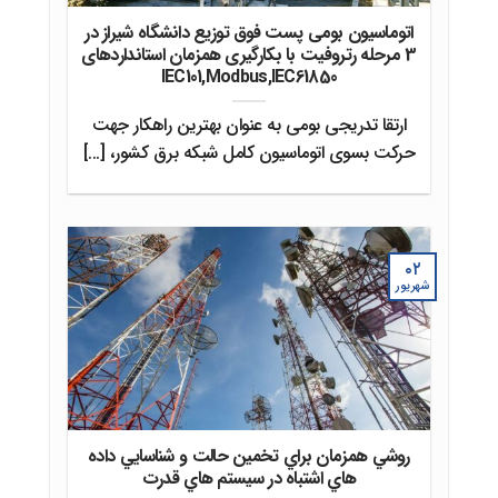
اتوماسیون بومی پست فوق توزیع دانشگاه شیراز در
3 مرحله رتروفیت با بکارگیری همزمان استانداردهای
IEC101,Modbus,IEC61850
ارتقا تدریجی بومی به عنوان بهترین راهکار جهت
حرکت بسوی اتوماسیون کامل شبکه برق کشور، [...]
۰۲
شهریور
روشي همزمان براي تخمين حالت و شناسايي داده
هاي اشتباه در سيستم هاي قدرت