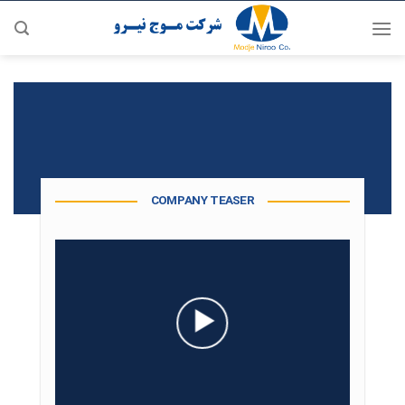
رش
ه
حتوا
COMPANY TEASER