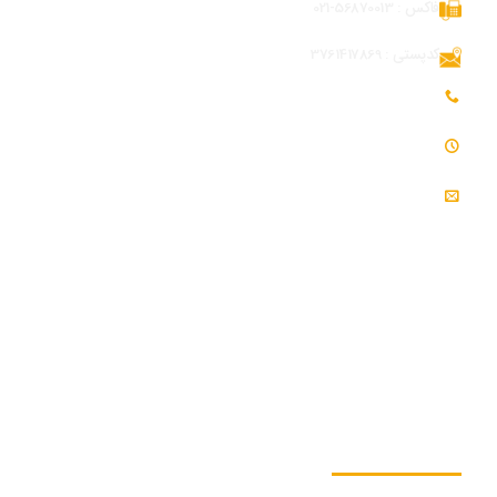
فاکس : 56870013-021
کدپستی : 3761417869
تلفن همراه بازرگانی و توسعه بازار : 09054309984
ساعت کاری : 7:30 - 16:30
ایمیل : info@modjeniroo.com
به ما بپیوندید