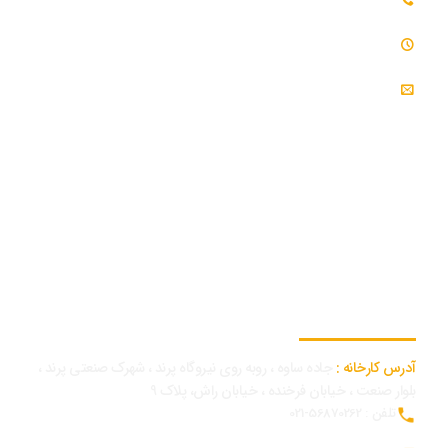
تلفن همراه بازرگانی و توسعه بازار : 09054309984
ساعت کاری : 7:30 - 16:30
ایمیل : info@modjeniroo.com
اطلاعات تماس کارخانه
آدرس کارخانه :
جاده ساوه ، روبه روی نیروگاه پرند ، شهرک صنعتی پرند ،
بلوار صنعت ، خیابان فرخنده ، خیابان راش، پلاک 9
تلفن : 56870262-021