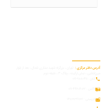
اطلاعات تماس دفتر مرکزی
آدرس دفتر مرکزی :
تهران ، بزرگراه شهید ستاری شمال ، بعد از بلوار
میرزابابایی ، نبش ارکیده ، پلاک ۳ ، طبقه دوم
تلفن : 91080411-021
فاکس : 44604062-021
کدپستی : 1476934762