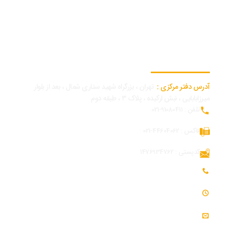
اطلاعات تماس دفتر مرکزی
آدرس دفتر مرکزی :
تهران ، بزرگراه شهید ستاری شمال ، بعد از بلوار
میرزابابایی ، نبش ارکیده ، پلاک ۳ ، طبقه دوم
تلفن : 91080411-021
فاکس : 44604062-021
کدپستی : 1476934762
تلفن همراه بازرگانی و توسعه بازار : 09054309984
ساعت کاری : 7:30 - 16:30
ایمیل : info@modjeniroo.com