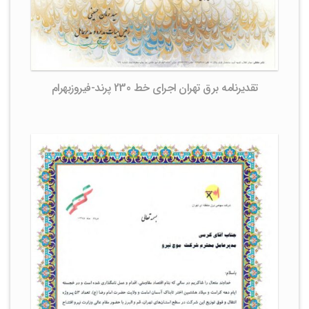
تقدیرنامه برق تهران اجرای خط 230 پرند-فیروزبهرام