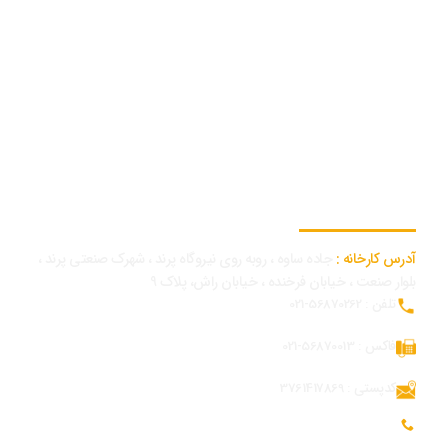
اطلاعات تماس کارخانه
آدرس کارخانه :
جاده ساوه ، روبه روی نیروگاه پرند ، شهرک صنعتی پرند ،
بلوار صنعت ، خیابان فرخنده ، خیابان راش، پلاک 9
تلفن : 56870262-021
فاکس : 56870013-021
کدپستی : 3761417869
تلفن همراه بازرگانی و توسعه بازار : 09054309984