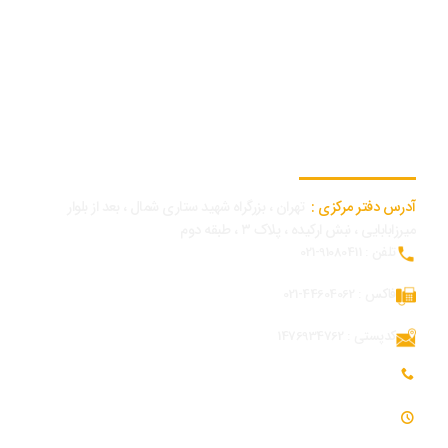
اطلاعات تماس دفتر مرکزی
آدرس دفتر مرکزی :
تهران ، بزرگراه شهید ستاری شمال ، بعد از بلوار
میرزابابایی ، نبش ارکیده ، پلاک ۳ ، طبقه دوم
تلفن : 91080411-021
فاکس : 44604062-021
کدپستی : 1476934762
تلفن همراه بازرگانی و توسعه بازار : 09054309984
ساعت کاری : 7:30 - 16:30