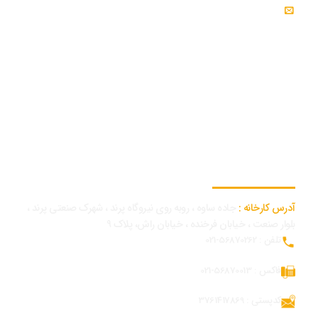
ایمیل : info@modjeniroo.com
اطلاعات تماس کارخانه
آدرس کارخانه :
جاده ساوه ، روبه روی نیروگاه پرند ، شهرک صنعتی پرند ،
بلوار صنعت ، خیابان فرخنده ، خیابان راش، پلاک 9
تلفن : 56870262-021
فاکس : 56870013-021
کدپستی : 3761417869