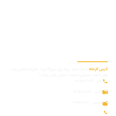
اطلاعات تماس کارخانه
آدرس کارخانه :
جاده ساوه ، روبه روی نیروگاه پرند ، شهرک صنعتی پرند ،
بلوار صنعت ، خیابان فرخنده ، خیابان راش، پلاک 9
تلفن : 56870262-021
فاکس : 56870013-021
کدپستی : 3761417869
تلفن همراه بازرگانی و توسعه بازار : 09054309984