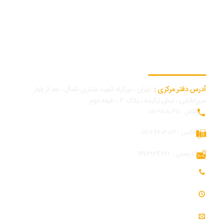
اطلاعات تماس دفتر مرکزی
آدرس دفتر مرکزی :
تهران ، بزرگراه شهید ستاری شمال ، بعد از بلوار
میرزابابایی ، نبش ارکیده ، پلاک ۳ ، طبقه دوم
تلفن : 91080411-021
فاکس : 44604062-021
کدپستی : 1476934762
تلفن همراه بازرگانی و توسعه بازار : 09054309984
ساعت کاری : 7:30 - 16:30
ایمیل : info@modjeniroo.com