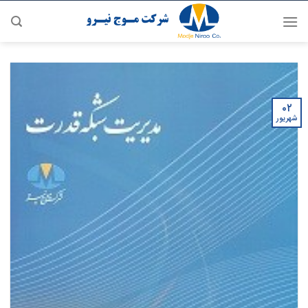
رش
ه
حتوا
۰۲
شهریور