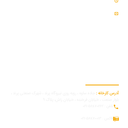
ساعت کاری : 7:30 - 16:30
ایمیل : info@modjeniroo.com
اطلاعات تماس کارخانه
آدرس کارخانه :
جاده ساوه ، روبه روی نیروگاه پرند ، شهرک صنعتی پرند ،
بلوار صنعت ، خیابان فرخنده ، خیابان راش، پلاک 9
تلفن : 56870262-021
فاکس : 56870013-021