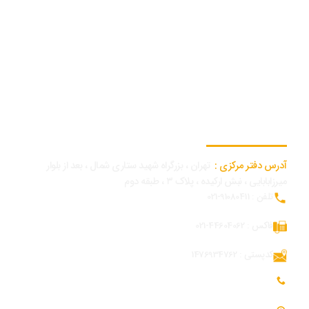
اطلاعات تماس دفتر مرکزی
آدرس دفتر مرکزی :
تهران ، بزرگراه شهید ستاری شمال ، بعد از بلوار
میرزابابایی ، نبش ارکیده ، پلاک ۳ ، طبقه دوم
تلفن : 91080411-021
فاکس : 44604062-021
کدپستی : 1476934762
تلفن همراه بازرگانی و توسعه بازار : 09054309984