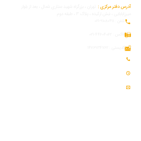
آدرس دفتر مرکزی :
تهران ، بزرگراه شهید ستاری شمال ، بعد از بلوار
میرزابابایی ، نبش ارکیده ، پلاک ۳ ، طبقه دوم
تلفن : 91080411-021
فاکس : 44604062-021
کدپستی : 1476934762
تلفن همراه بازرگانی و توسعه بازار : 09054309984
ساعت کاری : 7:30 - 16:30
ایمیل : info@modjeniroo.com