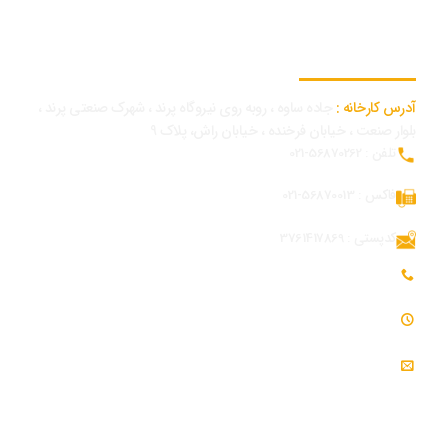
اطلاعات تماس کارخانه
آدرس کارخانه :
جاده ساوه ، روبه روی نیروگاه پرند ، شهرک صنعتی پرند ،
بلوار صنعت ، خیابان فرخنده ، خیابان راش، پلاک 9
تلفن : 56870262-021
فاکس : 56870013-021
کدپستی : 3761417869
تلفن همراه بازرگانی و توسعه بازار : 09054309984
ساعت کاری : 7:30 - 16:30
ایمیل : info@modjeniroo.com