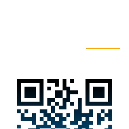
به ما بپیوندید